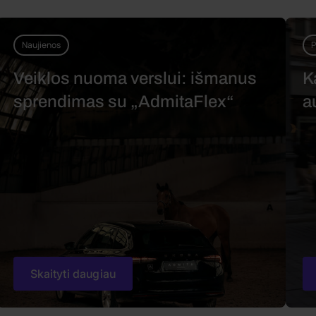
Naujienos
P
Veiklos nuoma verslui: išmanus
K
sprendimas su „AdmitaFlex“
a
Skaityti daugiau