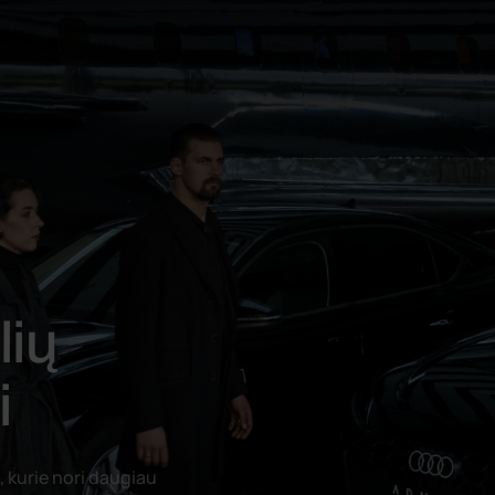
lių
i
, kurie nori daugiau