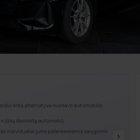
erslui arba alternatyva nuosavo automobilio
r jūsų išsirinktą automobilį
as individualiai jums palankesnėmis sąlygomis