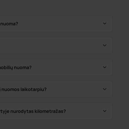
ių nuoma?
omobilių nuoma?
į nuomos laikotarpiu?
tartyje nurodytas kilometražas?