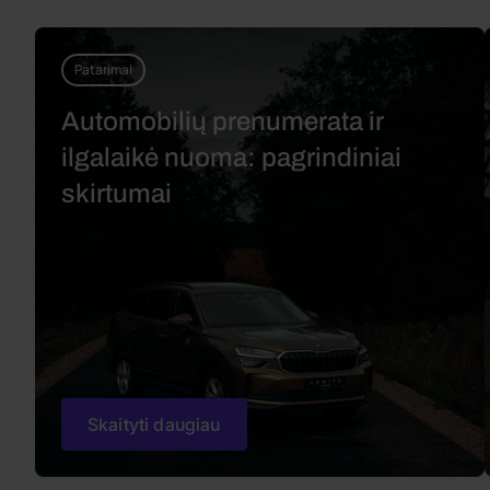
Patarimai
Automobilių prenumerata ir
ilgalaikė nuoma: pagrindiniai
skirtumai
Skaityti daugiau