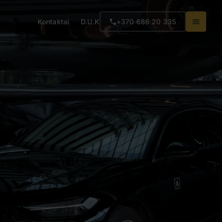
Kontaktai
D.U.K
+370 686 20 335