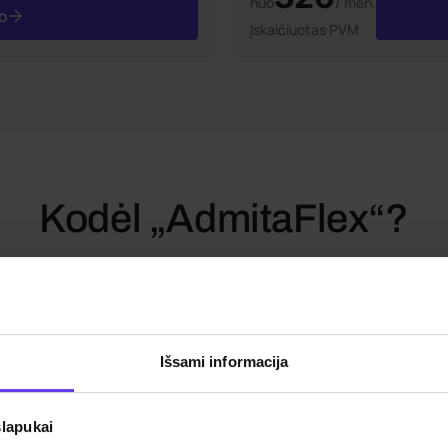
nuo
/ mėn.
to
Įskaičiuotas PVM
Kodėl „AdmitaFlex“?
„AdmitaFlex“ – išmanus pasirinkimas verslui ir privatiems
klientams, kuriems svarbu efektyvumas ir laisvė judėti.
Išsami informacija
slapukai