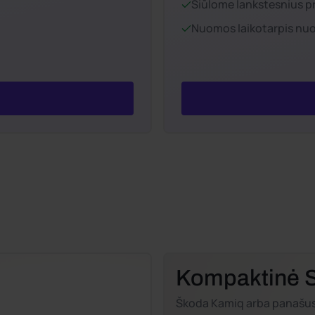
Siūlome lankstesnius p
Nuomos laikotarpis nuo 
Kompaktinė 
Škoda Kamiq arba panašu