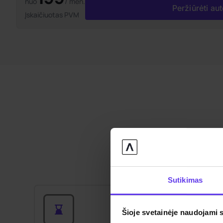
nuo
/ mėn.
Peržiūrėti au
Įskaičiuotas PVM
Sutikimas
Šioje svetainėje naudojami 