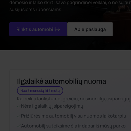
dėmesio ir laiko skirti savo pagrindinei veiklai, o ne su a
susijusiems rūpesčiams
Rinktis automobilį
Apie paslaugą
Ilgalaikė automobilių nuoma
Nuo 3 mėnesių iki 5 metų
Kai reikia lankstumo, greičio, nesinori ilgų įsipareigo
Nėra ilgalaikių įsipareigojimų
Prižiūrėsime automobilį visu nuomos laikotarpiu
Automobilį suteiksime čia ir dabar iš mūsų parko