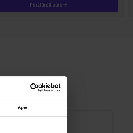
Peržiūrėti auto
Apie