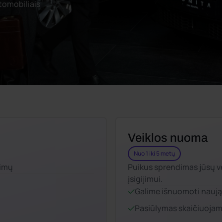
utomobiliais
Veiklos nuoma
Nuo 1 iki 5 metų
jimų
Puikus sprendimas jūsų v
įsigijimui.
Galime išnuomoti naują i
Pasiūlymas skaičiuojam