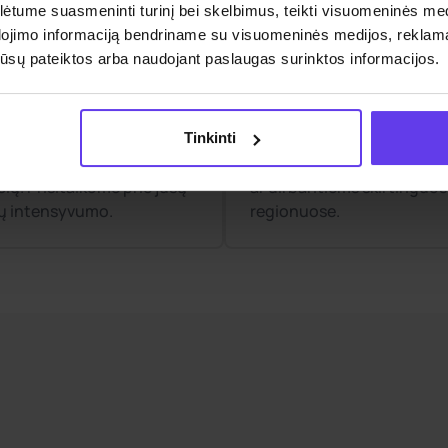
tume suasmeninti turinį bei skelbimus, teikti visuomeninės medij
ti rida
Nuoma visoje
dojimo informaciją bendriname su visuomeninės medijos, reklamav
os jūsų pateiktos arba naudojant paslaugas surinktos informacijos.
Lietuvoje
ės sau tinkamiausią
Automobilį galite išsinuomo
ražo planą – jokių
grąžinti bet kuriame Lietu
Tinkinti
tumų ar papildomų
mieste – patogu keliaujan
ių. Prisitaikome prie jūsų
ar dirbantiems skirtinguo
ių intensyvumo.
regionuose.