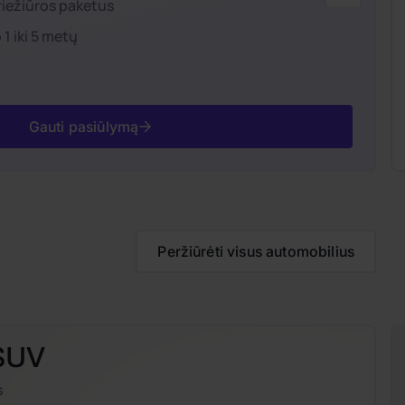
riežiūros paketus
1 iki 5 metų
Gauti pasiūlymą
Peržiūrėti visus automobilius
SUV
s