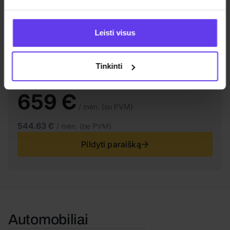
Padangos, jų keitimas ir saugojimas
Techniniai aptarnavimai
Leisti visus
Nusidėvinčios dalių keitimas
Tinkinti
Preliminari mėnesio įmoka
659 Є
/ mėn. (su PVM)
544.63 Є
/ mėn. (be PVM)
Pildyti paraišką
Automobiliai