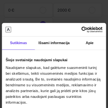
0 Є
2000 Є
4000 Є
Depozitas
0 Є
Sutikimas
Išsami informacija
Apie
Vienkartinis sutarties mokestis
149 Є
Automobilio atsiėmimo vieta
Vilnius, Kaunas, Klaipėda
Šioje svetainėje naudojami slapukai
Naudojame slapukus, kad galėtume suasmeninti turinį
Į mėnesinę įmoką įskaičiuota
bei skelbimus, teikti visuomeninės medijos funkcijas ir
analizuoti srautą. Be to, svetainės naudojimo informaciją
Automobilio nuomos paslauga
bendriname su visuomeninės medijos, reklamavimo ir
Civilinis ir Kasko draudimai
analizės partneriais, kurie gali ją pridėti prie kitos jūsų
Pagalba kelyje
pateiktos arba naudojant paslaugas surinktos
informacijos.
Pakaitinis automobilis