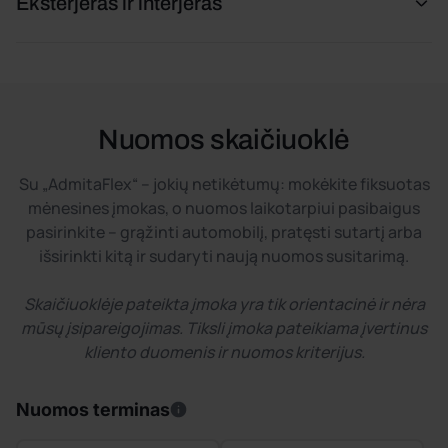
Eksterjeras ir interjeras
Nuomos skaičiuoklė
Su „AdmitaFlex“ – jokių netikėtumų: mokėkite fiksuotas
mėnesines įmokas, o nuomos laikotarpiui pasibaigus
pasirinkite – grąžinti automobilį, pratęsti sutartį arba
išsirinkti kitą ir sudaryti naują nuomos susitarimą.
Skaičiuoklėje pateikta įmoka yra tik orientacinė ir nėra
mūsų įsipareigojimas. Tiksli įmoka pateikiama įvertinus
kliento duomenis ir nuomos kriterijus.
Nuomos terminas