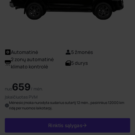
Automatinė
5 žmonės
2 zonų automatinė
5 durys
klimato kontrolė
659
nuo
/ mėn.
Įskaičiuotas PVM
Mėnesio įmoka nurodyta sudarius sutartį 12 mėn., pasirinkus 12000 km
ridą per nuomos laikotarpį.
Rinktis sąlygas