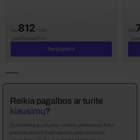
812
nuo
/ mėn.
nuo
Įskaičiuotas PVM
Įska
Peržiūrėti
Reikia pagalbos ar turite
klausimų
?
Susisiekite su mumis – mielai padėsime! Arba
pasinaudokite Dažniausiai užduodamais