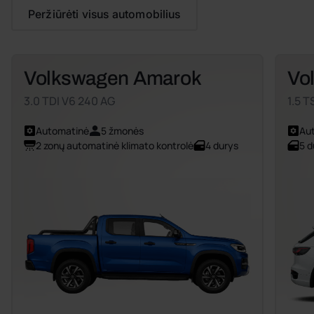
Peržiūrėti visus automobilius
Volkswagen Amarok
Vo
3.0 TDI V6 240 AG
1.5 T
Automatinė
5 žmonės
Au
2 zonų automatinė klimato kontrolė
4 durys
5 d