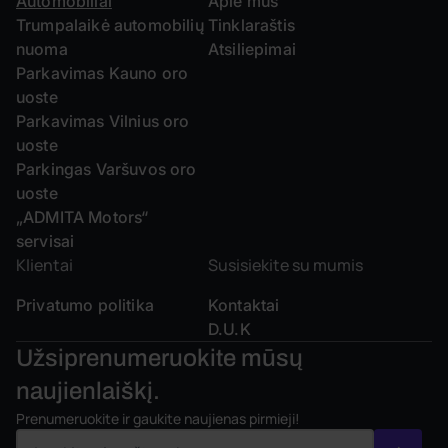
Automobiliai
Apie mus
Trumpalaikė automobilių
Tinklaraštis
nuoma
Atsiliepimai
Parkavimas Kauno oro
uoste
Parkavimas Vilnius oro
uoste
Parkingas Varšuvos oro
uoste
„ADMITA Motors“
servisai
Klientai
Susisiekite su mumis
Privatumo politika
Kontaktai
D.U.K
Užsiprenumeruokite mūsų
naujienlaiškį.
Prenumeruokite ir gaukite naujienas pirmieji!