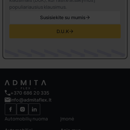
klausimais (DUK), kur rasite atsakymus į
populiariausius klausimus.
Susisiekite su mumis
D.U.K
+370 686 20 335
info@admitaflex.lt
Automobilių nuoma
Įmonė