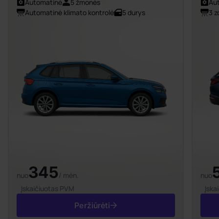
Automatinė
5 žmonės
Au
Automatinė klimato kontrolė
5 durys
3 z
345
nuo
/ mėn.
nuo
Įskaičiuotas PVM
Įska
Peržiūrėti