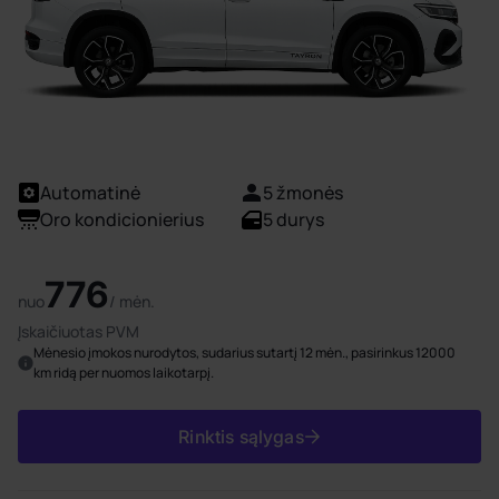
Automatinė
5 žmonės
Oro kondicionierius
5 durys
776
nuo
/ mėn.
Įskaičiuotas PVM
Mėnesio įmokos nurodytos, sudarius sutartį 12 mėn., pasirinkus 12000
km ridą per nuomos laikotarpį.
Rinktis sąlygas