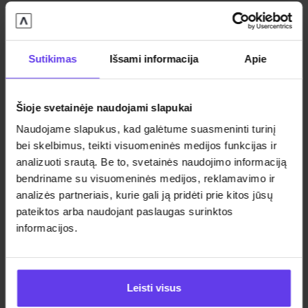
Vienkartinis sutarties mokestis
149 Є
Automobilio atsiėmimo vieta
Vilnius, Kaunas, Klaipėda
Sutikimas
Išsami informacija
Apie
Į mėnesinę įmoką įskaičiuota
Automobilio nuomos paslauga
Šioje svetainėje naudojami slapukai
Civilinis ir Kasko draudimai
Naudojame slapukus, kad galėtume suasmeninti turinį
bei skelbimus, teikti visuomeninės medijos funkcijas ir
Pagalba kelyje
analizuoti srautą. Be to, svetainės naudojimo informaciją
Pakaitinis automobilis
bendriname su visuomeninės medijos, reklamavimo ir
Padangos, jų keitimas ir saugojimas
analizės partneriais, kurie gali ją pridėti prie kitos jūsų
pateiktos arba naudojant paslaugas surinktos
Techniniai aptarnavimai
informacijos.
Nusidėvinčios dalių keitimas
Preliminari mėnesio įmoka
Leisti visus