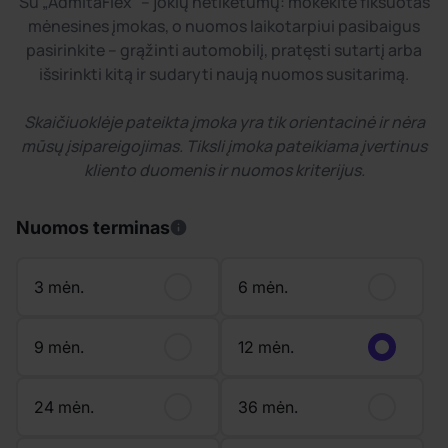
Su „AdmitaFlex“ – jokių netikėtumų: mokėkite fiksuotas
mėnesines įmokas, o nuomos laikotarpiui pasibaigus
pasirinkite – grąžinti automobilį, pratęsti sutartį arba
išsirinkti kitą ir sudaryti naują nuomos susitarimą.
Skaičiuoklėje pateikta įmoka yra tik orientacinė ir nėra
mūsų įsipareigojimas. Tiksli įmoka pateikiama įvertinus
kliento duomenis ir nuomos kriterijus.
Nuomos terminas
3 mėn.
6 mėn.
9 mėn.
12 mėn.
24 mėn.
36 mėn.