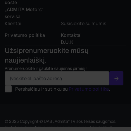
uoste
„ADMITA Motors“
servisai
Klientai
Susisiekite su mumis
Privatumo politika
Kontaktai
D.U.K
Užsiprenumeruokite mūsų
naujienlaiškį.
Prenumeruokite ir gaukite naujienas pirmieji!
Perskaičiau ir sutinku su
Privatumo politika
.
© 2026 Copyright © UAB „Admita“ | Visos teisės saugomos.
Ilgalaikė automobilių nuoma ir veiklos nuoma „AdmitaFlex“