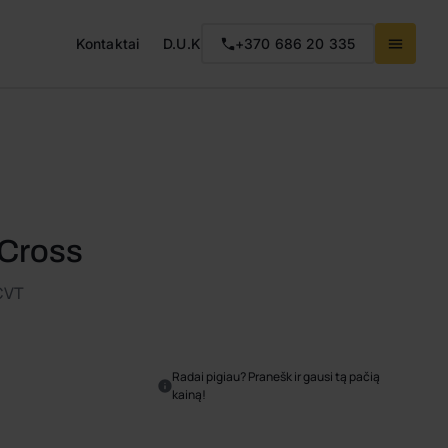
Kontaktai
D.U.K
+370 686 20 335
 Cross
-CVT
Radai pigiau? Pranešk ir gausi tą pačią
kainą!