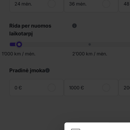
24 mėn.
36 mėn.
48
Rida per nuomos
laikotarpį
1’000 km / mėn.
2’000 km / mėn.
Pradinė įmoka
0 Є
1000 Є
20