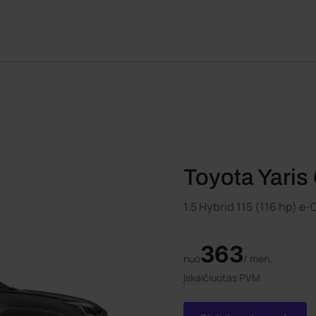
Toyota Yaris
1.5 Hybrid 115 (116 hp) e
363
nuo
/ mėn.
Įskaičiuotas PVM