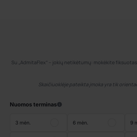
Su „AdmitaFlex“ – jokių netikėtumų: mokėkite fiksuotas m
Skaičiuoklėje pateikta įmoka yra tik orienta
Nuomos terminas
3 mėn.
6 mėn.
9 