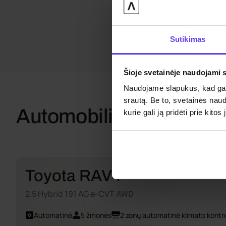
Sutikimas
Šioje svetainėje naudojami 
Naudojame slapukus, kad galė
srautą. Be to, svetainės nau
Automobiliai
kurie gali ją pridėti prie kit
Toyota RAV4
2.5 Hybrid 191 AG e-CVT AWD
Automatinė
5 žmonės
2 zonų automatinė klimato kontr