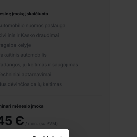
esinę įmoką įskaičiuota
Automobilio nuomos paslauga
ivilinis ir Kasko draudimai
agalba kelyje
akaitinis automobilis
adangos, jų keitimas ir saugojimas
echniniai aptarnavimai
usidėvinčios dalių keitimas
minari mėnesio įmoka
45 Є
/ mėn. (su PVM)
77 Є
/ mėn. (be PVM)