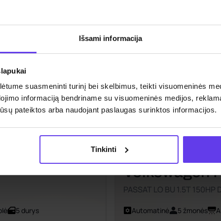
P
Išsami informacija
slapukai
tume suasmeninti turinį bei skelbimus, teikti visuomeninės medij
dojimo informaciją bendriname su visuomeninės medijos, reklamav
os jūsų pateiktos arba naudojant paslaugas surinktos informacijos.
Tinkinti
Volkswagen 
PASSAT LO BU 1.5T 150HP 
olė
5 durys
Automatinė
5 žmonės
A