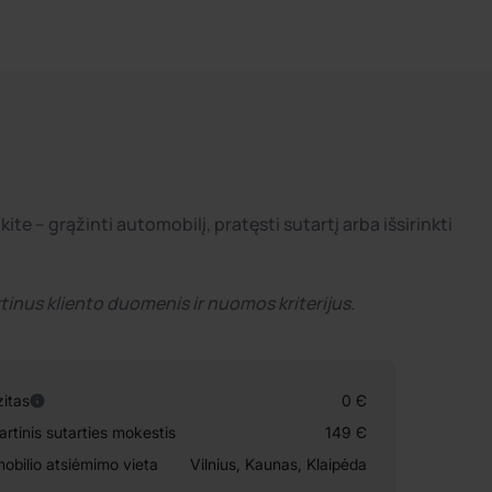
e – grąžinti automobilį, pratęsti sutartį arba išsirinkti
rtinus kliento duomenis ir nuomos kriterijus.
itas
0 Є
artinis sutarties mokestis
149 Є
obilio atsiėmimo vieta
Vilnius, Kaunas, Klaipėda