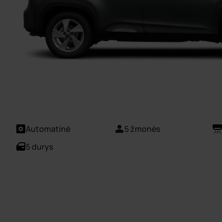
Automatinė
5 žmonės
5 durys