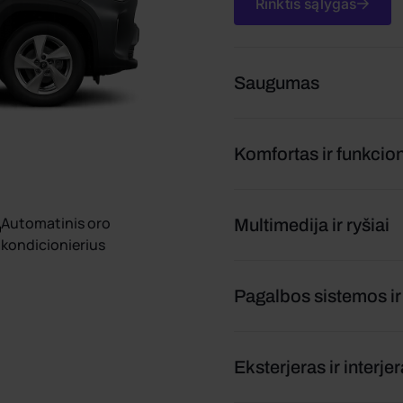
Rinktis sąlygas
Saugumas
Komfortas ir funkci
Automatinis oro
Multimedija ir ryšiai
kondicionierius
Pagalbos sistemos i
Eksterjeras ir interje