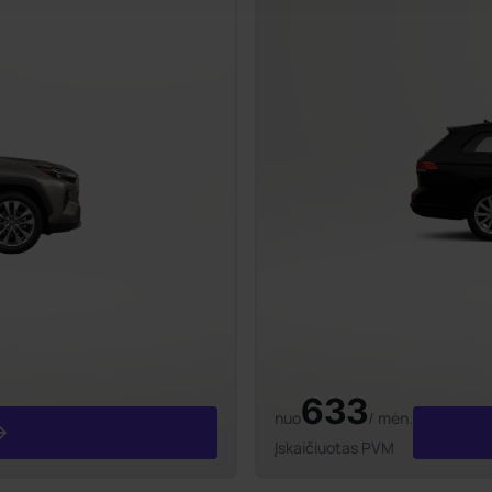
633
nuo
/ mėn.
Įskaičiuotas PVM