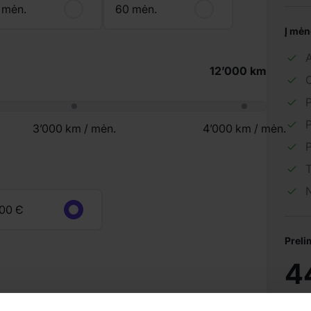
 mėn.
60 mėn.
Į mėn
12’000 km
C
P
P
3’000 km / mėn.
4’000 km / mėn.
P
T
N
00 Є
Preli
4
367.