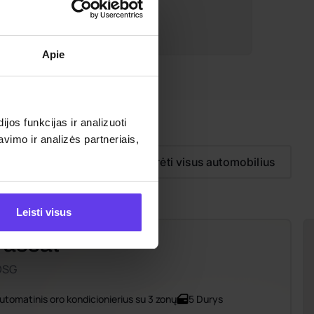
ildyti paraišką
Apie
os funkcijas ir analizuoti
imo ir analizės partneriais,
Peržiūrėti visus automobilius
Leisti visus
Passat
DSG
utomatinis oro kondicionierius su 3 zonų
5 Durys