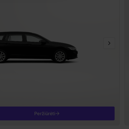
Peržiūrėti