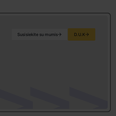
Susisiekite su mumis
D.U.K