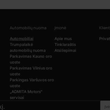
Automobilių nuoma
Įmonė
Klient
Automobiliai
Apie mus
Priva
Trumpalaikė
Tinklaraštis
automobilių nuoma
Atsiliepimai
Parkavimas Kauno oro
uoste
Parkavimas Vilnius oro
uoste
Parkingas Varšuvos oro
uoste
„ADMITA Motors“
servisai
į.