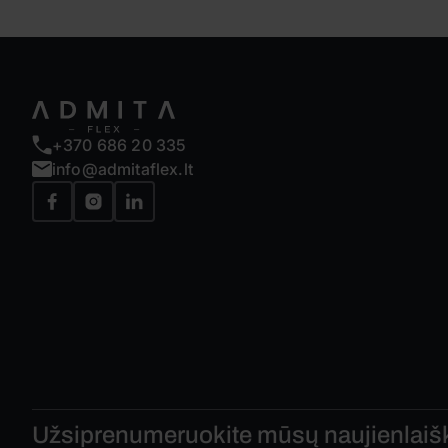
+370 686 20 335
info@admitaflex.lt
Užsiprenumeruokite mūsų
naujienlaišk