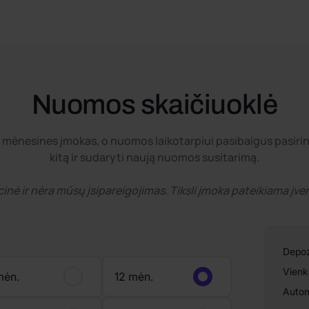
Nuomos skaičiuoklė
ėnesines įmokas, o nuomos laikotarpiui pasibaigus pasirinkit
kitą ir sudaryti naują nuomos susitarimą.
cinė ir nėra mūsų įsipareigojimas. Tiksli įmoka pateikiama įve
Depoz
Vienk
mėn.
12 mėn.
Autom