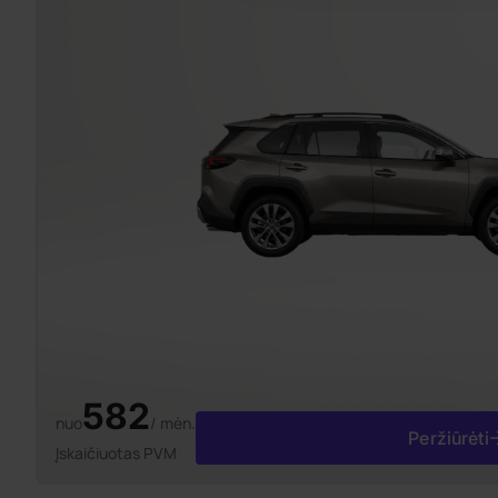
582
nuo
/ mėn.
Peržiūrėti
Įskaičiuotas PVM