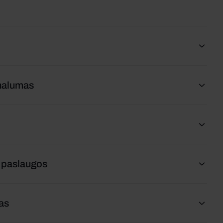
onalumas
r paslaugos
ras