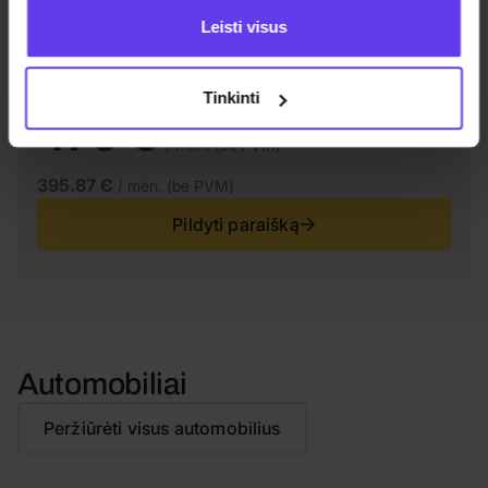
Nusidėvinčios dalių keitimas
Leisti visus
Preliminari mėnesio įmoka
Tinkinti
479 Є
/ mėn. (su PVM)
395.87 Є
/ mėn. (be PVM)
Pildyti paraišką
Automobiliai
Peržiūrėti visus automobilius