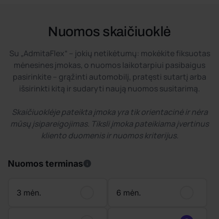
Nuomos skaičiuoklė
Su „AdmitaFlex“ – jokių netikėtumų: mokėkite fiksuotas
mėnesines įmokas, o nuomos laikotarpiui pasibaigus
pasirinkite – grąžinti automobilį, pratęsti sutartį arba
išsirinkti kitą ir sudaryti naują nuomos susitarimą.
Skaičiuoklėje pateikta įmoka yra tik orientacinė ir nėra
mūsų įsipareigojimas. Tiksli įmoka pateikiama įvertinus
kliento duomenis ir nuomos kriterijus.
Nuomos terminas
3 mėn.
6 mėn.