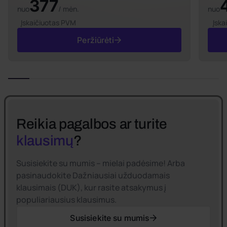
377
nuo
/ mėn.
nuo
Įskaičiuotas PVM
Įska
Peržiūrėti
Reikia pagalbos ar turite
klausimų
?
Susisiekite su mumis – mielai padėsime! Arba
pasinaudokite Dažniausiai užduodamais
klausimais (DUK), kur rasite atsakymus į
populiariausius klausimus.
Susisiekite su mumis